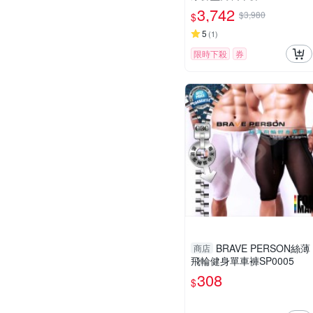
I-5 黑 24 /防曬/吸汗/透氣/環
3,742
$3,980
$
島/單車/運動/長途
5
(
1
)
限時下殺
券
BRAVE PERSON絲薄
商店
飛輪健身單車褲SP0005
308
$