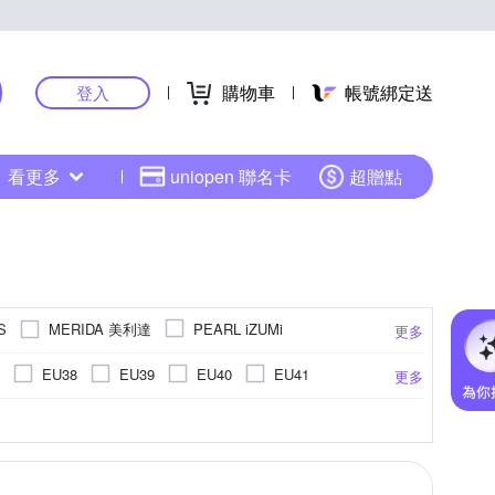
購物車
帳號綁定送
登入
看更多
uniopen 聯名卡
超贈點
MERIDA 美利達
S
PEARL iZUMi
更多
EU38
EU39
EU40
EU41
更多
 風衣
車用背心
背心
水陸兩用鞋
更多