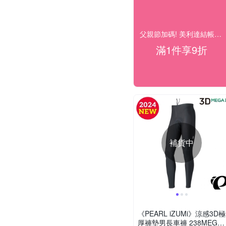
父親節加碼! 美利達結帳9折
滿1件享9折
補貨中
《PEARL iZUMi》涼感3D極
厚褲墊男長車褲 238MEGAI