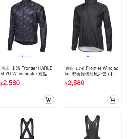
出清 Frontier HARLE
出清 Frontier Windjac
商店
商店
M YU Windcheater 蕉點男
ket 都會輕便防風外套 (中性
長袖風衣 (冥王蕉)
款) (黑色)
2,580
2,580
$
$