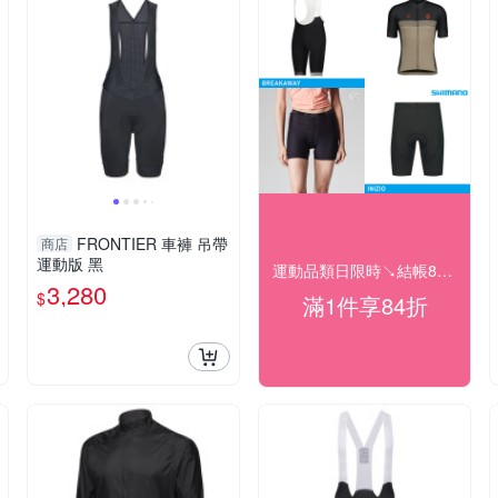
FRONTIER 車褲 吊帶
商店
運動版 黑
運動品類日限時↘結帳84折
3,280
$
滿1件享84折