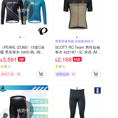
補貨中
專業競速剪裁 高效吸濕排汗
《PEARL iZUMi》15度C保
SCOTT RC Team 男性短袖
暖 男長車衣 3400-BL /秋冬
車衣 422187 / 紅-米色 (M-X
車衣/保暖車衣/長車衣/運動/
L)
3,591
2,168
9折
85折
$
$
自行車
5
5
(
1
)
(
1
)
限時下殺
券
挑戰低價
券
補貨中