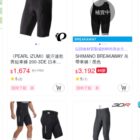
補貨中
以回收材質製成的時尚與全方位
吊帶車褲
《PEARL iZUMi》吸汗速乾
SHIMANO BREAKAWAY 吊
男短車褲 200-3DE 日本製
帶車褲 / 黑色
春夏車褲/入門車褲/單車/運
1,674
3,192
$1,780
84折
$
$
動/自行車
5
5
(
2
)
(
1
)
限時下殺
券
限時下殺
券