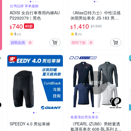
台灣品牌 單車服飾
ADISI 女自行車專用內褲AU
《Atlas亞特力士》中性涼感
P2292079｜黑色
休閒男短車衣 JS-183 男車
衣/防曬/透氣/自行車/運動/車
740
1,410
85折
$1,500
$
$
服/單車上衣
5
5
(
1
)
(
1
)
挑戰低價
券
限時下殺
券
補貨中
春夏薄款男長車衣
SPEEDY 4.0 男短車褲
《PEARL iZUMi》男輕量透
氣薄長車衣 608-BL系列 25