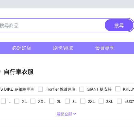
搜尋
必逛好店
刷卡/超取
會員專享
自行車衣服
AS BIKE 歐都納單車
Frontier 悅緻原凍
GIANT 捷安特
KPLU
其他品牌
L
XL
XXL
2L
3L
2XL
3XL
EU37
其他
EU45
19.5cm
20cm
Free
CRA
童
車內褲
其他
其他材質
長袖車衣
其他
車褲-長版
車褲-吊帶
車用外套 /
展開全部