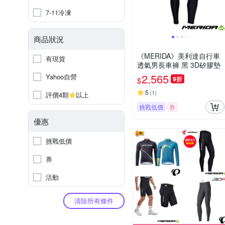
7-11冷凍
商品狀況
《MERIDA》美利達自行車
有現貨
透氣男長車褲 黑 3D矽膠墊
2,565
Yahoo自營
9折
$
5
(
1
)
評價4顆
以上
挑戰低價
券
優惠
挑戰低價
券
活動
清除所有條件