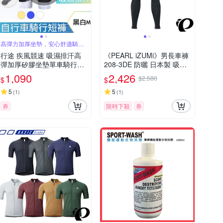
高彈力加厚坐墊，安心舒適騎行
褲
行途 疾風競速 吸濕排汗高
《PEARL iZUMi》男長車褲
彈加厚矽膠坐墊單車騎行短
208-3DE 防曬 日本製 吸汗
褲 男
透氣 抗菌/單車/飛輪課/運動
1,090
2,426
$2,580
$
$
5
5
(
1
)
(
1
)
券
限時下殺
券