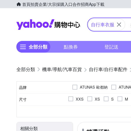
首頁
拍賣
企業/大宗採購入口
合作招商
App下載
Yahoo購物中心
自行車衣服
全部分類
點換券
登記送
機車/導航/汽車百貨
自行車/自行車配件
ATUNAS 歐都納
ATUN
品牌
SHIMANO
SOOMOM
XXS
XS
S
M
尺寸
品牌名稱
EU42
EU43
EU44
短袖車衣
男
聚酯纖維Polyester
正常
依吊牌標示
女
車褲-五分/七分
女童
萊卡LY
男
顏色
款式
適用性別
主材質
版型
內裡材質
自行車鞋
其他
相關分類