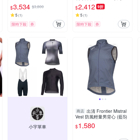
排汗/速乾/男車服/長袖車衣/
3,534
2,412
$3,800
9折
$
$
運動/自行車
5
5
(
1
)
(
1
)
限時下殺
券
限時下殺
券
出清 Frontier Mistral
商店
Vest 防風輕量男背心 (藍S)
1,580
$
小宇單車