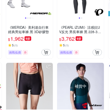
《MERIDA》美利達自行車
《PEARL iZUMi》涼感抗U
經典男短車褲 黑 3D矽膠墊
V反光 男長車褲 黑 228-3D
R-4 24 涼感車褲/吸汗/透氣/
1,962
3,762
9折
9折
$
$
環島/單車/長途/日本製
5
5
(
1
)
(
1
)
挑戰低價
券
挑戰低價
券
補貨中