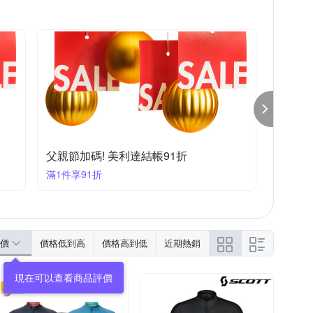
父親節加碼! 美利達結帳91折
滿1件享91折
價
價格低到高
價格高到低
近期熱銷