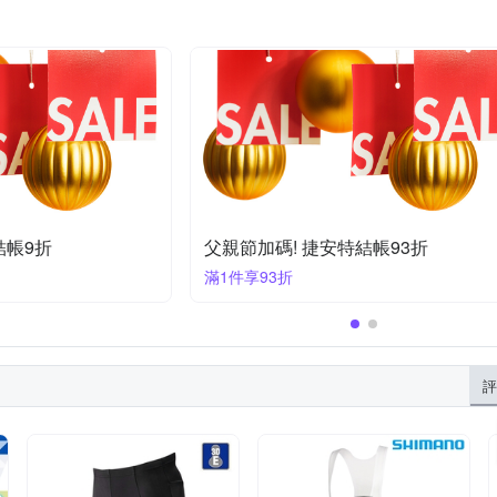
結帳9折
父親節加碼! 捷安特結帳93折
滿1件享93折
評