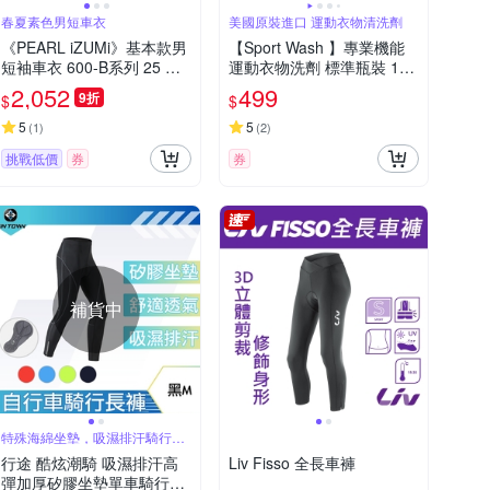
春夏素色男短車衣
美國原裝進口 運動衣物清洗劑
《PEARL iZUMi》基本款男
【Sport Wash 】專業機能
短袖車衣 600-B系列 25 入
運動衣物洗劑 標準瓶裝 100
門車衣/春夏車衣/短袖車衣/
0ml/34oz
2,052
499
9折
$
$
素色車衣/運動/單車/車服
5
5
(
1
)
(
2
)
挑戰低價
券
券
補貨中
特殊海綿坐墊，吸濕排汗騎行長
褲
行途 酷炫潮騎 吸濕排汗高
Liv Fisso 全長車褲
彈加厚矽膠坐墊單車騎行長