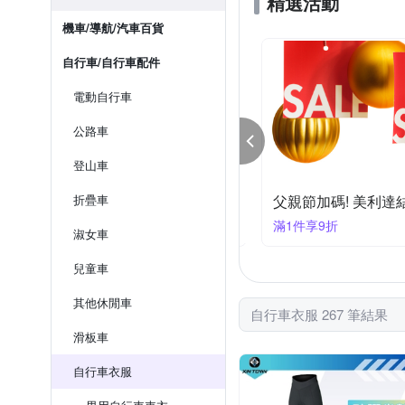
精選活動
機車/導航/汽車百貨
自行車/自行車配件
電動自行車
公路車
登山車
動品類日限時↘結帳84折
折疊車
父親節加碼! 美利達
件享84折
滿1件享9折
淑女車
兒童車
其他休閒車
自行車衣服 267 筆結果
滑板車
自行車衣服