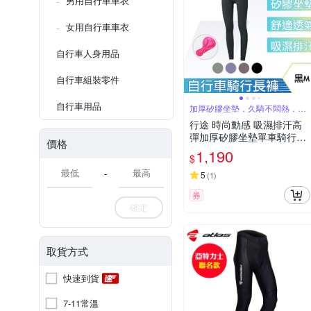
男用自行車車衣
女用自行車車衣
自行車人身用品
自行車組裝零件
自行車用品
加厚矽膠坐墊，久騎不悶熱，久
坐也舒服
行途 時尚動感 吸濕排汗高
彈加厚矽膠坐墊單車騎行長
價格
褲 女
1,190
$
-
5
(
1
)
券
確定
取貨方式
快速到貨
7-11常溫