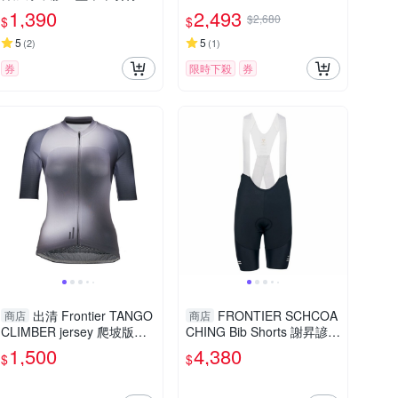
褲 男
1,390
2,493
$2,680
$
$
5
5
(
2
)
(
1
)
券
限時下殺
券
出清 Frontier TANGO
FRONTIER SCHCOA
商店
商店
CLIMBER jersey 爬坡版女
CHING Bib Shorts 謝昇諺聯
款車衣 (真曳灰)
名男吊帶車褲 (紅)
1,500
4,380
$
$