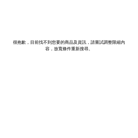
很抱歉，目前找不到您要的商品及資訊，請嘗試調整限縮內
容，放寬條件重新搜尋。