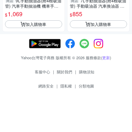
9L手動抽油器(附4根吸油
7L手動抽油器(附4根吸油
商店
商店
管) 汽車手動抽油機 機車手動
管) 手動吸油器 汽車換油器 機
抽油機 車用吸油器 抽油泵-輕
車抽油機 手動抽油泵-輕居家84
1,069
855
$
$
居家8454
53
加入購物車
加入購物車
Yahoo台灣電子商務 版權所有 © 2026 服務條款(
更新
)
客服中心
|
關於我們
|
購物須知
網路安全
|
隱私權
|
分類地圖