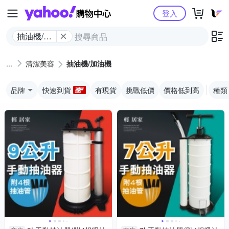
Yahoo購物中心
登入
抽油機/加
油機
清潔美容
抽油機/加油機
品牌
快速到貨
有現貨
挑戰低價
價格低到高
種類