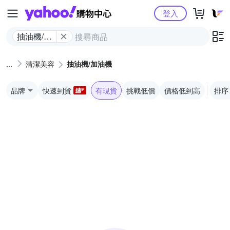
Yahoo購物中心
登入
抽油機/加
油機
清潔美容
抽油機/加油機
品牌
快速到貨
有現貨
挑戰低價
價格低到高
排序