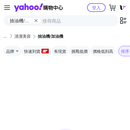
Yahoo購物中心
登入
抽油機/加
油機
清潔美容
抽油機/加油機
品牌
快速到貨
有現貨
挑戰低價
價格低到高
排序