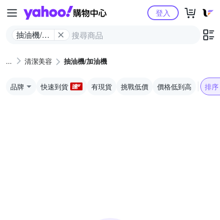
Yahoo購物中心
登入
抽油機/加
油機
清潔美容
抽油機/加油機
品牌
快速到貨
有現貨
挑戰低價
價格低到高
排序