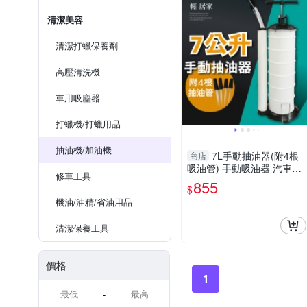
清潔美容
清潔打蠟保養劑
高壓清洗機
車用吸塵器
打蠟機/打蠟用品
抽油機/加油機
7L手動抽油器(附4根
商店
吸油管) 手動吸油器 汽車換
修車工具
油器 機車抽油機 手動抽油
855
$
泵-輕居家8453
機油/油精/省油用品
清潔保養工具
價格
1
-