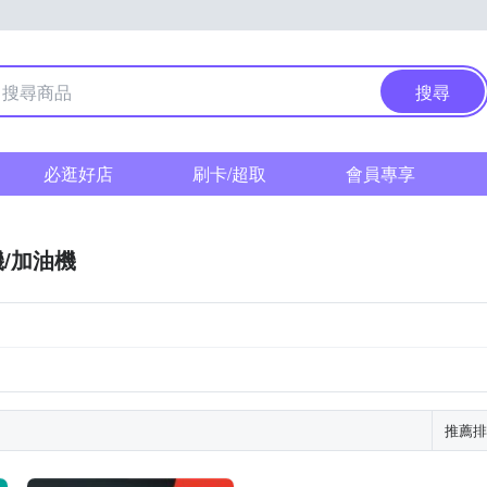
搜尋
必逛好店
刷卡/超取
會員專享
/加油機
推薦排