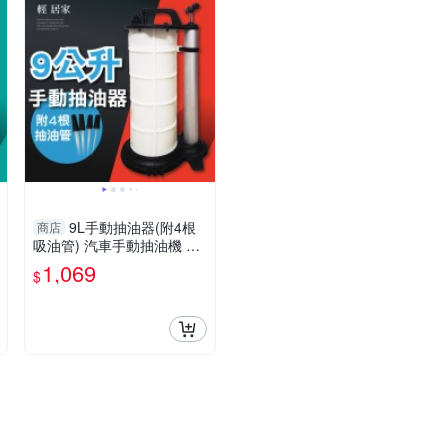
9L手動抽油器(附4根
商店
吸油管) 汽車手動抽油機 機
車手動抽油機 車用吸油器
1,069
$
抽油泵-輕居家8454