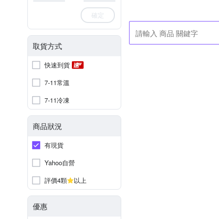
確定
取貨方式
快速到貨
7-11常溫
7-11冷凍
商品狀況
有現貨
Yahoo自營
評價4顆
以上
優惠