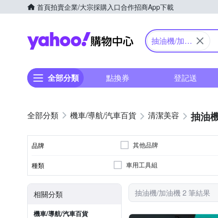
首頁
拍賣
企業/大宗採購入口
合作招商
App下載
Yahoo購物中心
抽油機/加油
機
全部分類
點換券
登記送
抽油機
機車/導航/汽車百貨
清潔美容
其他品牌
品牌
車用工具組
種類
品牌名稱
抽油機/加油機 2 筆結果
相關分類
機車/導航/汽車百貨