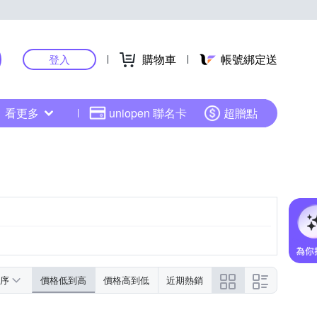
購物車
帳號綁定送
登入
看更多
uniopen 聯名卡
超贈點
序
價格低到高
價格高到低
近期熱銷