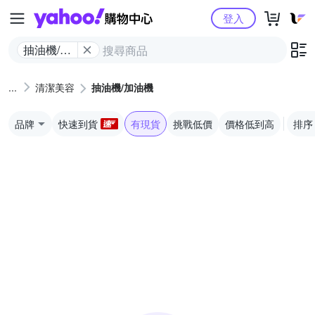
Yahoo購物中心
登入
抽油機/加
油機
清潔美容
抽油機/加油機
品牌
快速到貨
有現貨
挑戰低價
價格低到高
排序