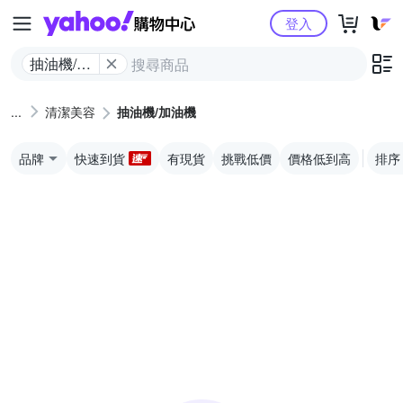
Yahoo購物中心
登入
抽油機/加
油機
清潔美容
抽油機/加油機
品牌
快速到貨
有現貨
挑戰低價
價格低到高
排序