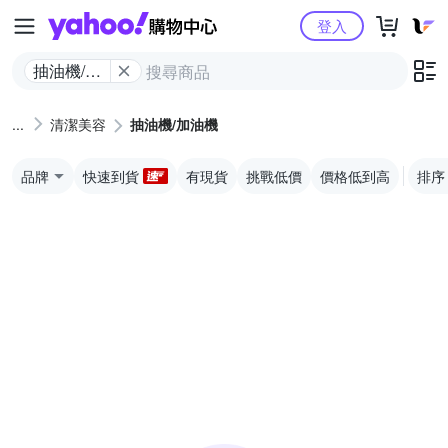
Yahoo購物中心
登入
抽油機/加
油機
清潔美容
抽油機/加油機
品牌
快速到貨
有現貨
挑戰低價
價格低到高
排序