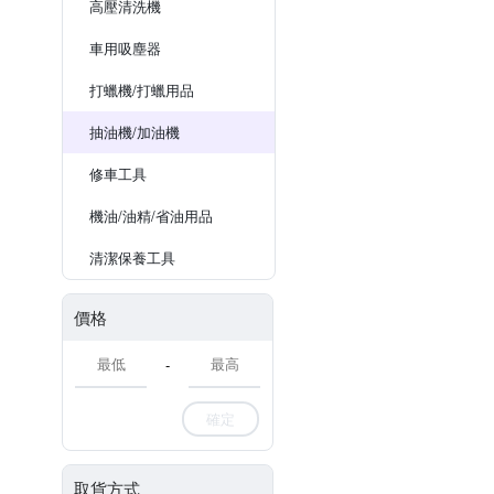
高壓清洗機
車用吸塵器
打蠟機/打蠟用品
抽油機/加油機
修車工具
機油/油精/省油用品
清潔保養工具
價格
-
確定
取貨方式