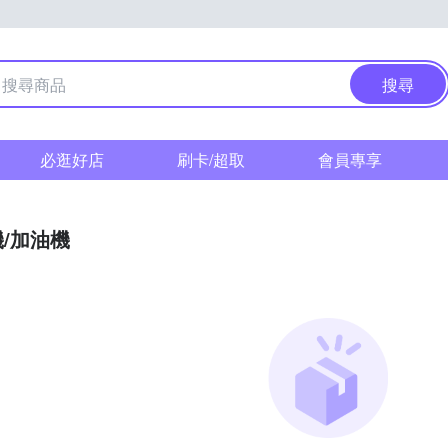
搜尋
必逛好店
刷卡/超取
會員專享
/加油機