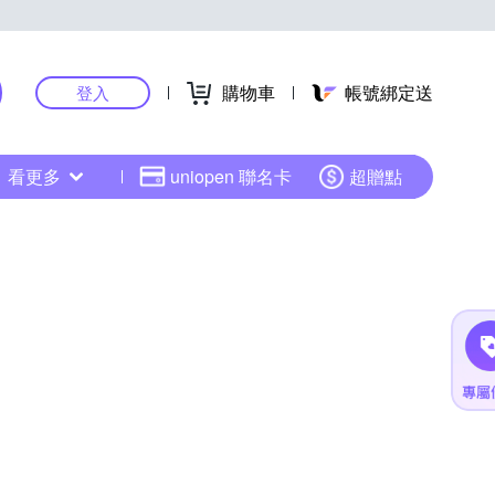
購物車
帳號綁定送
登入
看更多
uniopen 聯名卡
超贈點