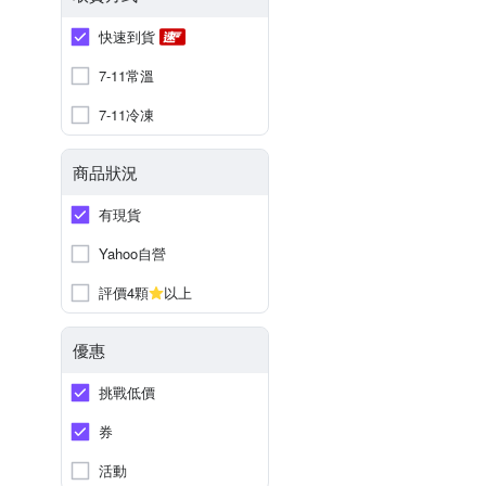
快速到貨
7-11常溫
7-11冷凍
商品狀況
有現貨
Yahoo自營
評價4顆
以上
優惠
挑戰低價
券
活動