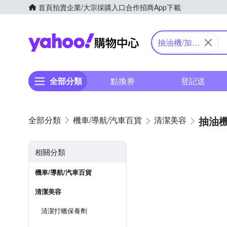
首頁
拍賣
企業/大宗採購入口
合作招商
App下載
Yahoo購物中心
抽油機/加油
機
全部分類
點換券
登記送
抽油機
機車/導航/汽車百貨
清潔美容
相關分類
機車/導航/汽車百貨
清潔美容
清潔打蠟保養劑