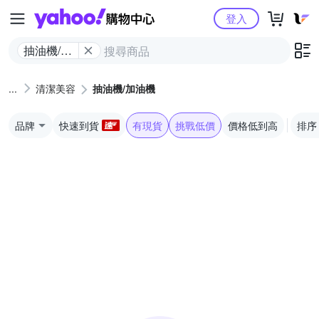
Yahoo購物中心
登入
抽油機/加
油機
清潔美容
抽油機/加油機
品牌
快速到貨
有現貨
挑戰低價
價格低到高
排序