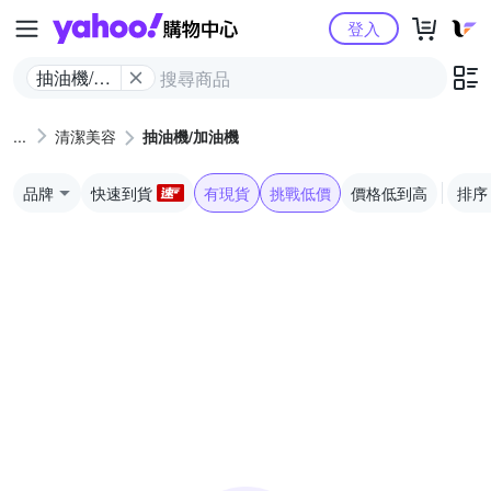
Yahoo購物中心
登入
抽油機/加
油機
清潔美容
抽油機/加油機
品牌
快速到貨
有現貨
挑戰低價
價格低到高
排序