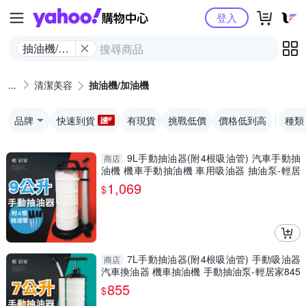
Yahoo購物中心
登入
抽油機/加
油機
清潔美容
抽油機/加油機
品牌
快速到貨
有現貨
挑戰低價
價格低到高
種類
9L手動抽油器(附4根吸油管) 汽車手動抽
商店
油機 機車手動抽油機 車用吸油器 抽油泵-輕居
家8454
1,069
$
7L手動抽油器(附4根吸油管) 手動吸油器
商店
汽車換油器 機車抽油機 手動抽油泵-輕居家845
3
855
$