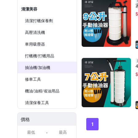
清潔美容
$
清潔打蠟保養劑
高壓清洗機
車用吸塵器
打蠟機/打蠟用品
抽油機/加油機
$
修車工具
機油/油精/省油用品
清潔保養工具
價格
1
-