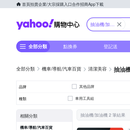
首頁
拍賣
企業/大宗採購入口
合作招商
App下載
Yahoo購物中心
抽油機/加油
機
全部分類
點換券
登記送
抽油機
機車/導航/汽車百貨
清潔美容
其他品牌
品牌
車用工具組
種類
品牌名稱
抽油機/加油機 2 筆結果
相關分類
機車/導航/汽車百貨