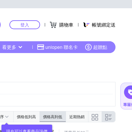
購物車
帳號綁定送
登入
看更多
uniopen 聯名卡
超贈點
序
價格低到高
價格高到低
近期熱銷
現在可以查看商品評價
機 車用吸油器 抽油泵-輕居