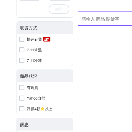
確定
取貨方式
快速到貨
7-11常溫
7-11冷凍
商品狀況
有現貨
Yahoo自營
評價4顆
以上
優惠