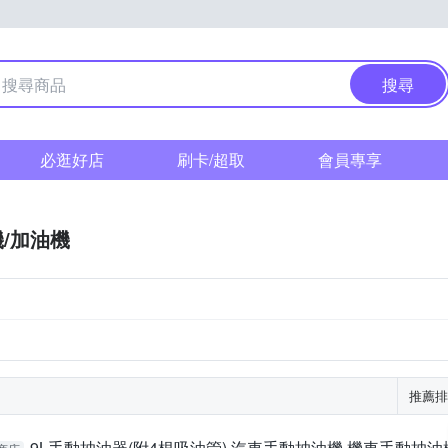
搜尋
必逛好店
刷卡/超取
會員專享
/加油機
推薦排
9L手動抽油器(附4根吸油管) 汽車手動抽油機 機車手動抽油