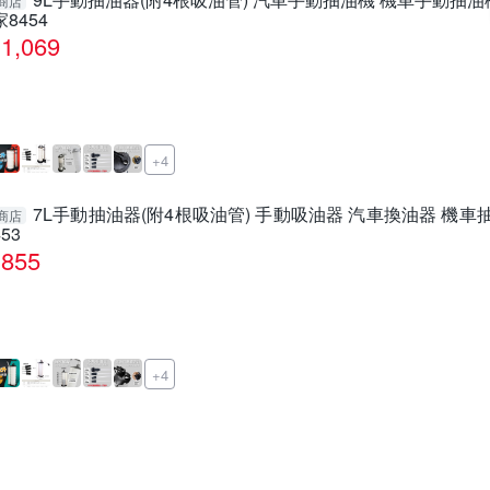
商店
家8454
1,069
+4
7L手動抽油器(附4根吸油管) 手動吸油器 汽車換油器 機車
商店
453
855
+4