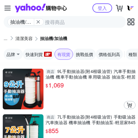
Yahoo購物中心
登入
抽油機/加
油機
清潔美容
抽油機/加油機
品牌
快速到貨
有現貨
挑戰低價
價格低到高
種類
9L手動抽油器(附4根吸油管) 汽車手動抽
商店
油機 機車手動抽油機 車用吸油器 抽油泵-輕居
家8454
1,069
$
7L手動抽油器(附4根吸油管) 手動吸油器
商店
汽車換油器 機車抽油機 手動抽油泵-輕居家845
3
855
$