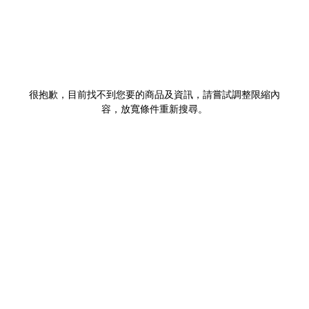
很抱歉，目前找不到您要的商品及資訊，請嘗試調整限縮內
容，放寬條件重新搜尋。