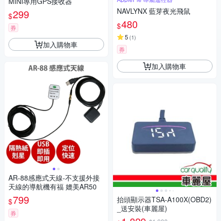
MINI專用GPS接收器
NAVLYNX 藍芽夜光飛鼠
299
$
480
$
券
5
(
1
)
加入購物車
券
加入購物車
AR-88感應式天線-不支援外接
天線的導航機有福 媲美AR50
799
抬頭顯示器TSA-A100X(OBD2)
$
_送安裝(車麗屋)
券