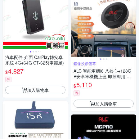
汽車配件-介面 CarPlay轉安卓
系統 4G+64G GT-625(車麗屋)
鏡像投影螢幕
4,827
ALC 智能車機i8 八核心+128G
$
B安卓車機機上盒 即插即用 秒
券
變安卓機
5,110
$
加入購物車
券
加入購物車