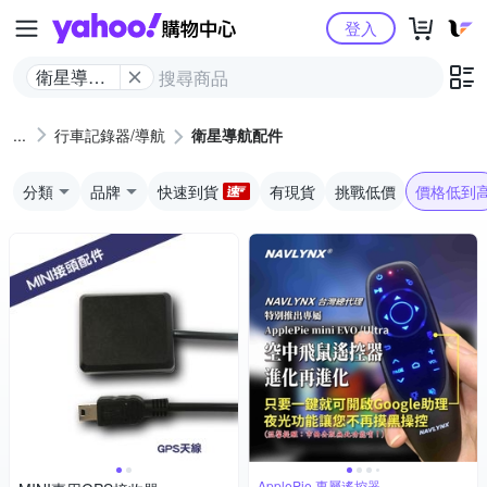
Yahoo購物中心
登入
衛星導航
配件
行車記錄器/導航
衛星導航配件
分類
品牌
快速到貨
有現貨
挑戰低價
價格低到
ApplePie 專屬遙控器