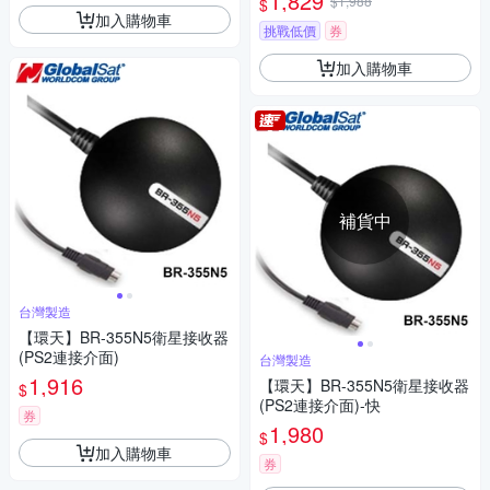
1,829
$1,988
$
加入購物車
挑戰低價
券
加入購物車
補貨中
台灣製造
【環天】BR-355N5衛星接收器
(PS2連接介面)
台灣製造
1,916
【環天】BR-355N5衛星接收器
$
(PS2連接介面)-快
券
1,980
$
加入購物車
券