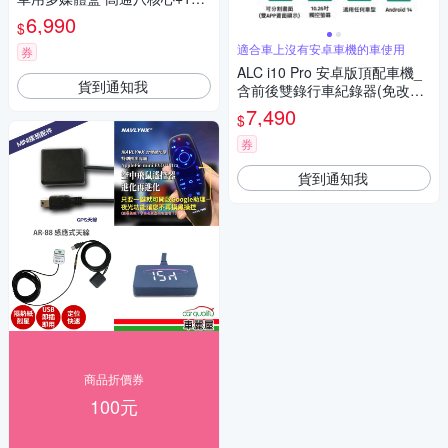
GB 安卓車機機上盒(即插即用
6,990
$
秒變安卓機)
適合車上沒有安卓車機的車使用
券
ALC i10 Pro 安卓版頂配車機_
貨到通知我
含前後雙錄行車紀錄器(免改裝
加贈32GB記憶卡)
7,490
$
券
貨到通知我
商品折價券
100元