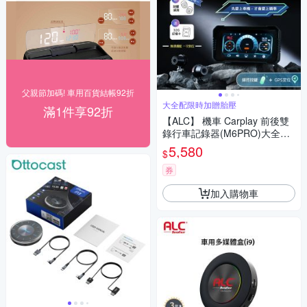
父親節加碼! 車用百貨結帳92折
大全配限時加贈胎壓
滿1件享92折
【ALC】 機車 Carplay 前後雙
錄行車記錄器(M6PRO)大全配
再加贈胎壓-加贈32G
5,580
$
券
加入購物車