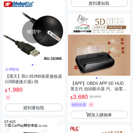
貨到通知我
補貨中
台灣製造
【環天】BU-353N5衛星接收器
(USB連接介面)-快
【APP】OBDII APP 5D HUD
1,980
第五代 抬頭顯示器 汽、油電車
$
通用 送安裝(車麗屋)
3,680
$3,999
$
券
挑戰低價
券
貨到通知我
加入購物車