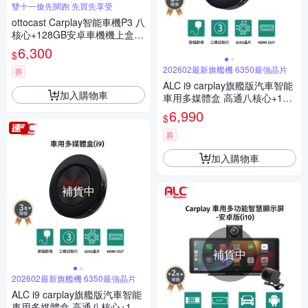
雙十一搶先開跑 先買先享受
ottocast Carplay智能車機P3 八
核心+128GB安卓車機機上盒-
車用多媒體影音 即插即用 秒變
6,300
$
安卓機
202602最新旗艦機 6350最強晶片
券
ALC i9 carplay旗艦版汽車智能
加入購物車
車用多媒體盒 高通八核心+128
GB 安卓車機機上盒(即插即用
6,990
$
秒變安卓機)
券
加入購物車
補貨中
補貨中
202602最新旗艦機 6350最強晶片
ALC i9 carplay旗艦版汽車智能
車用多媒體盒 高通八核心+128