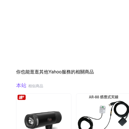
你也能逛逛其他Yahoo服務的相關商品
本站
相似商品