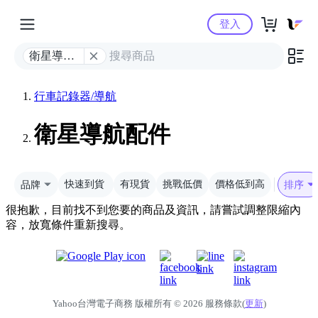
Yahoo購物中心
登入
衛星導航
配件
行車記錄器/導航
衛星導航配件
品牌
快速到貨
有現貨
挑戰低價
價格低到高
排序
很抱歉，目前找不到您要的商品及資訊，請嘗試調整限縮內
容，放寬條件重新搜尋。
Yahoo台灣電子商務 版權所有 © 2026 服務條款(
更新
)