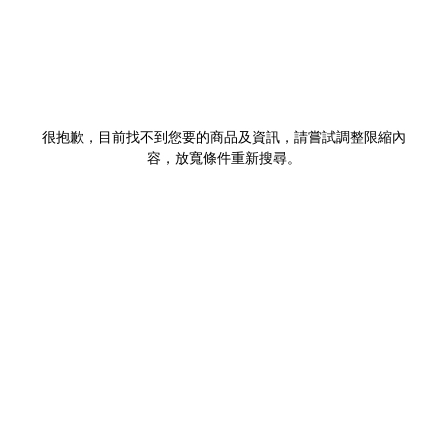
很抱歉，目前找不到您要的商品及資訊，請嘗試調整限縮內
容，放寬條件重新搜尋。