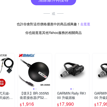
或
也許你會對這些價格優惠中的商品感興趣！
去逛逛
你也能逛逛其他Yahoo服務的相關商品
應式天線-
【環天】BR-355N5
GARMIN Rally RK1
GARMIN
天線的導
衛星接收器(PS2連
00 升級踏板
00 升
美AR50
接介面)
1,916
17,990
17,9
$
$
$