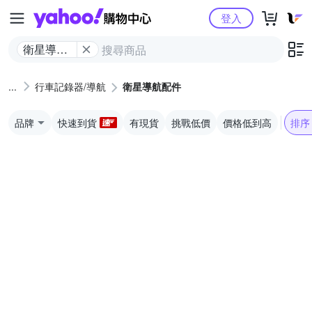
Yahoo購物中心
登入
衛星導航
配件
行車記錄器/導航
衛星導航配件
品牌
快速到貨
有現貨
挑戰低價
價格低到高
排序