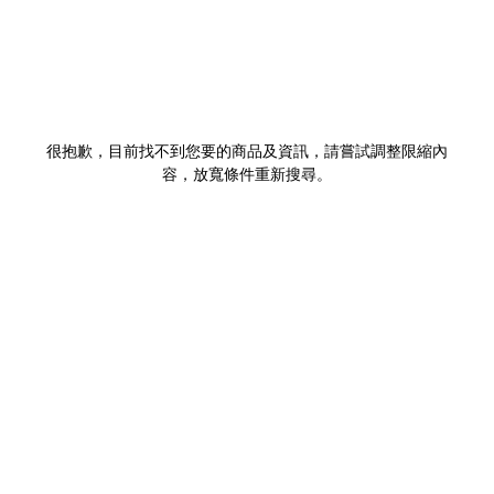
很抱歉，目前找不到您要的商品及資訊，請嘗試調整限縮內
容，放寬條件重新搜尋。