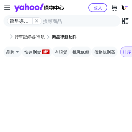
Yahoo購物中心
登入
衛星導航
配件
行車記錄器/導航
衛星導航配件
品牌
快速到貨
有現貨
挑戰低價
價格低到高
排序