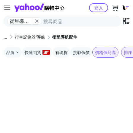
Yahoo購物中心
登入
衛星導航
配件
行車記錄器/導航
衛星導航配件
品牌
快速到貨
有現貨
挑戰低價
價格低到高
排序