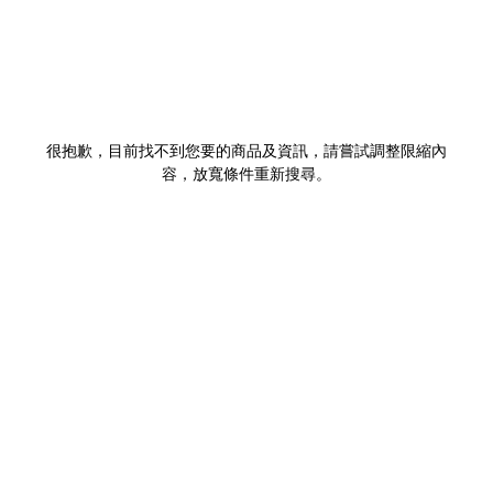
很抱歉，目前找不到您要的商品及資訊，請嘗試調整限縮內
容，放寬條件重新搜尋。