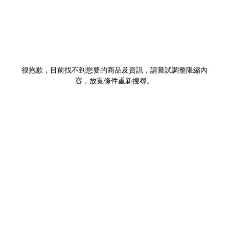
很抱歉，目前找不到您要的商品及資訊，請嘗試調整限縮內
容，放寬條件重新搜尋。