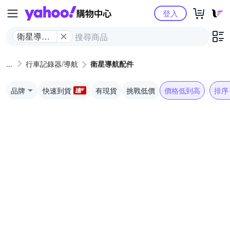
Yahoo購物中心
登入
衛星導航
配件
行車記錄器/導航
衛星導航配件
品牌
快速到貨
有現貨
挑戰低價
價格低到高
排序