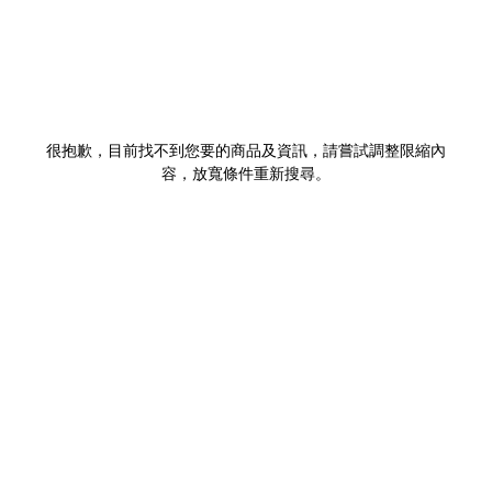
很抱歉，目前找不到您要的商品及資訊，請嘗試調整限縮內
容，放寬條件重新搜尋。