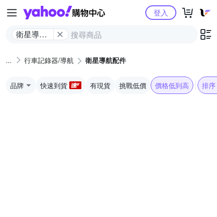
Yahoo購物中心
登入
衛星導航
配件
行車記錄器/導航
衛星導航配件
品牌
快速到貨
有現貨
挑戰低價
價格低到高
排序