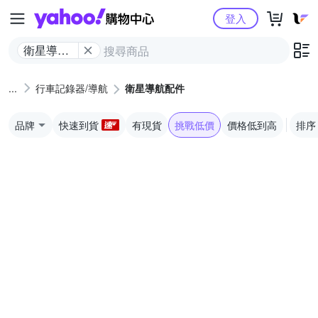
Yahoo購物中心
登入
衛星導航
配件
行車記錄器/導航
衛星導航配件
品牌
快速到貨
有現貨
挑戰低價
價格低到高
排序