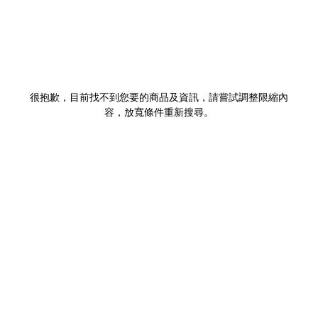
很抱歉，目前找不到您要的商品及資訊，請嘗試調整限縮內
容，放寬條件重新搜尋。