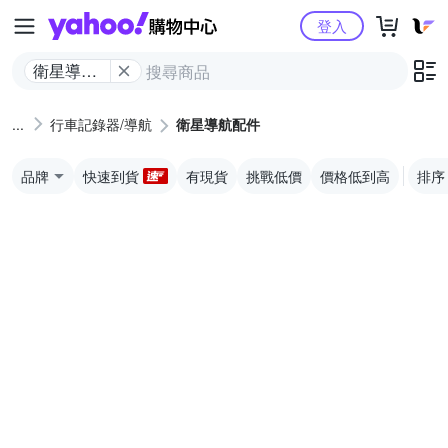
Yahoo購物中心
登入
衛星導航
配件
行車記錄器/導航
衛星導航配件
品牌
快速到貨
有現貨
挑戰低價
價格低到高
排序