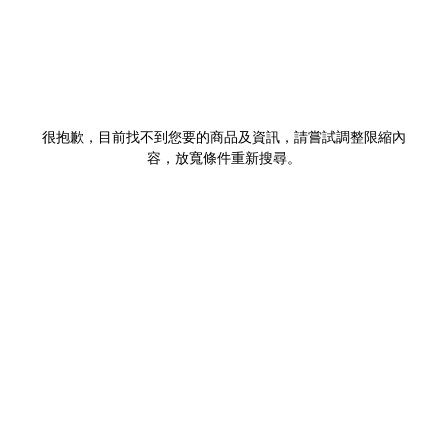
很抱歉，目前找不到您要的商品及資訊，請嘗試調整限縮內
容，放寬條件重新搜尋。