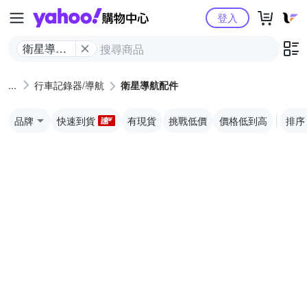
Yahoo購物中心
登入
衛星導航
配件
行車記錄器/導航
衛星導航配件
品牌
快速到貨
有現貨
挑戰低價
價格低到高
排序