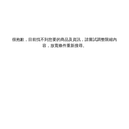
很抱歉，目前找不到您要的商品及資訊，請嘗試調整限縮內
容，放寬條件重新搜尋。