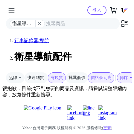
Yahoo購物中心
登入
衛星導航
配件
行車記錄器/導航
衛星導航配件
品牌
快速到貨
有現貨
挑戰低價
價格低到高
排序
很抱歉，目前找不到您要的商品及資訊，請嘗試調整限縮內
容，放寬條件重新搜尋。
Yahoo台灣電子商務 版權所有 © 2026 服務條款(
更新
)