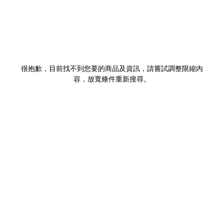
很抱歉，目前找不到您要的商品及資訊，請嘗試調整限縮內
容，放寬條件重新搜尋。