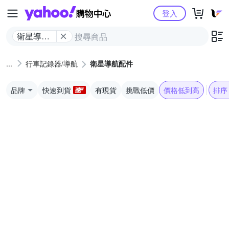
Yahoo購物中心
登入
衛星導航
配件
行車記錄器/導航
衛星導航配件
品牌
快速到貨
有現貨
挑戰低價
價格低到高
排序