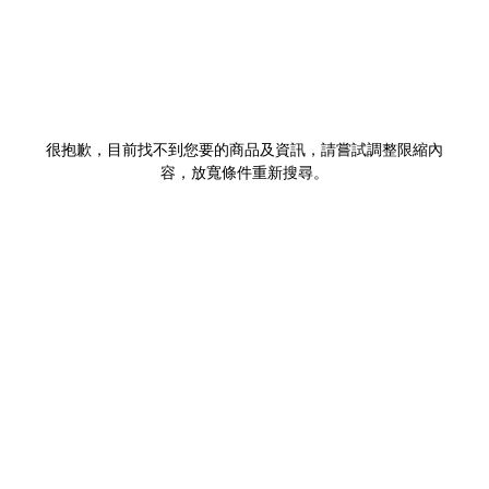
很抱歉，目前找不到您要的商品及資訊，請嘗試調整限縮內
容，放寬條件重新搜尋。