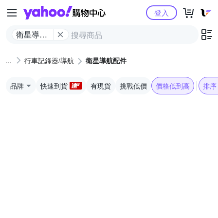
Yahoo購物中心
登入
衛星導航
配件
行車記錄器/導航
衛星導航配件
品牌
快速到貨
有現貨
挑戰低價
價格低到高
排序