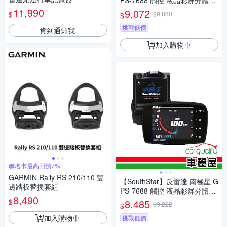
PS-7688 觸控 液晶彩屏分體測
速器 送安裝(車麗屋)
11,990
9,072
$
$9,860
$
挑戰低價
貨到通知我
加入購物車
聯名卡最高回饋7%
GARMIN Rally RS 210/110 雙
【SouthStar】反雷達 南極星 G
邊踏板替換套組
PS-7688 觸控 液晶彩屏分體測
8,490
速器 安裝費另計(車麗屋)
$
8,485
$9,222
$
加入購物車
挑戰低價