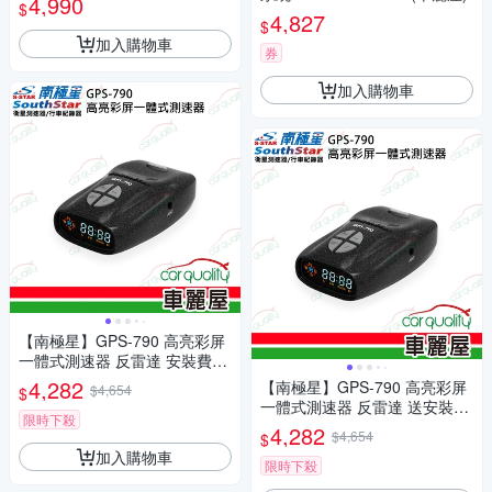
4,990
$
4,827
$
加入購物車
券
加入購物車
【南極星】GPS-790 高亮彩屏
一體式測速器 反雷達 安裝費另
計(車麗屋)
4,282
【南極星】GPS-790 高亮彩屏
$4,654
$
一體式測速器 反雷達 送安裝
限時下殺
(車麗屋)
4,282
$4,654
$
加入購物車
限時下殺