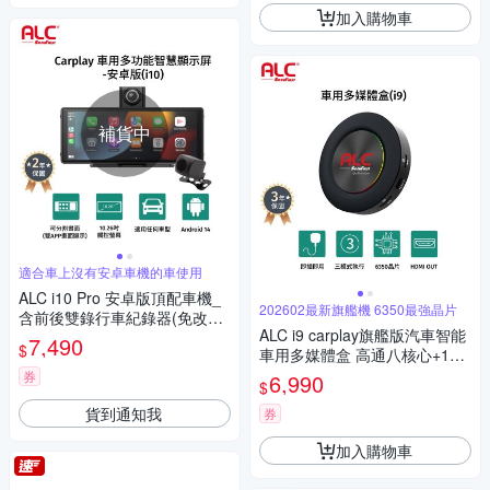
加入購物車
補貨中
適合車上沒有安卓車機的車使用
ALC i10 Pro 安卓版頂配車機_
202602最新旗艦機 6350最強晶片
含前後雙錄行車紀錄器(免改裝
ALC i9 carplay旗艦版汽車智能
加贈32GB記憶卡)
7,490
$
車用多媒體盒 高通八核心+128
GB 安卓車機機上盒(即插即用
券
6,990
$
秒變安卓機)
貨到通知我
券
加入購物車