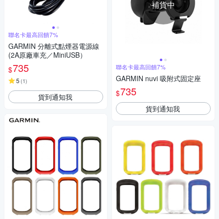
補貨中
聯名卡最高回饋7%
GARMIN 分離式點煙器電源線
(2A原廠車充／MiniUSB）
735
聯名卡最高回饋7%
$
GARMIN nuvi 吸附式固定座
5
(
1
)
735
$
貨到通知我
貨到通知我