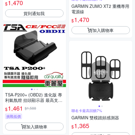
1,470
$
GARMIN ZUMO XT2 重機專用
電源線
貨到通知我
1,470
$
加入購物車
補貨中
TSA-P200+ (OBD2) 進化版 專
利氣氛燈 抬頭顯示器 最高支援
到時速300(車麗屋)
1,461
$1,588
$
聯名卡最高回饋7%
挑戰低價
GARMIN 雙模踏頻感測器
1,365
加入購物車
$