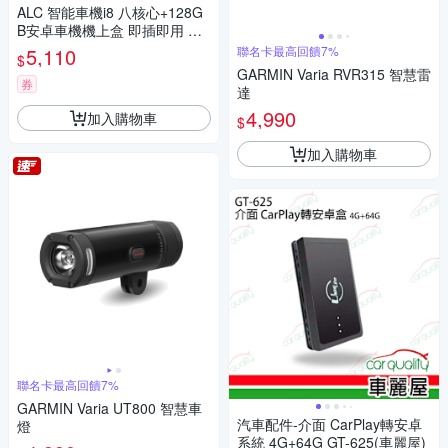
ALC 智能車機i8 八核心+128G
B安卓車機機上盒 即插即用 秒
變安卓機
5,110
聯名卡最高回饋7%
$
GARMIN Varia RVR315 智慧雷
券
達
4,990
加入購物車
$
加入購物車
聯名卡最高回饋7%
GARMIN Varia UT800 智慧車
汽車配件-介面 CarPlay轉安卓
燈
系統 4G+64G GT-625(車麗屋)