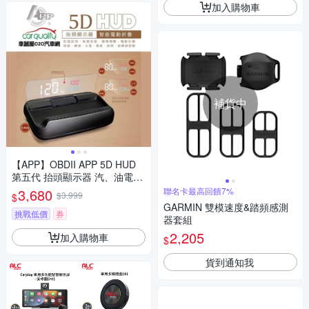
加入購物車
補貨中
【APP】OBDII APP 5D HUD
第五代 抬頭顯示器 汽、油電車
通用 送安裝(車麗屋)
3,680
聯名卡最高回饋7%
$3,999
$
GARMIN 雙模速度&踏頻感測
挑戰低價
券
器套組
2,205
加入購物車
$
貨到通知我