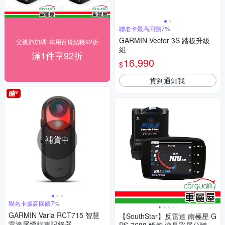
聯名卡最高回饋7%
GARMIN Vector 3S 踏板升級
父親節加碼! 車用百貨結帳92折
組
滿1件享92折
16,990
$
貨到通知我
補貨中
聯名卡最高回饋7%
GARMIN Varia RCT715 智慧
【SouthStar】反雷達 南極星 G
雷達尾燈行車記錄器