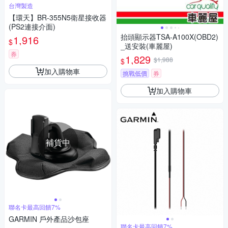
台灣製造
【環天】BR-355N5衛星接收器
(PS2連接介面)
抬頭顯示器TSA-A100X(OBD2)
1,916
$
_送安裝(車麗屋)
券
1,829
$1,988
$
加入購物車
挑戰低價
券
加入購物車
補貨中
聯名卡最高回饋7%
GARMIN 戶外產品沙包座
聯名卡最高回饋7%