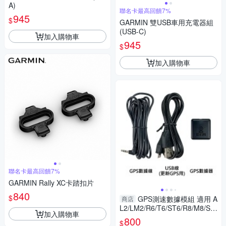
A)
聯名卡最高回饋7%
945
$
GARMIN 雙USB車用充電器組
(USB-C)
加入購物車
945
$
加入購物車
聯名卡最高回饋7%
GARMIN Rally XC卡踏扣片
840
$
GPS測速數據模組 適用 A
商店
L2/LM2/R6/T6/ST6/R8/M8/S8/
加入購物車
X2/M2/S2/AL5/LM5
800
$