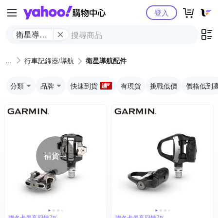
Yahoo購物中心
登入
衛星導航
配件
行車記錄器/導航
衛星導航配件
分類
品牌
快速到貨
有現貨
挑戰低價
價格低到
補貨中
聯名卡最高回饋7%
聯名卡最高回饋7%