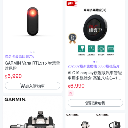
補貨中
聯名卡最高回饋7%
GARMIN Varia RTL515 智慧雷
202602最新旗艦機 6350最強晶片
達尾燈
ALC i9 carplay旗艦版汽車智能
6,990
$
車用多媒體盒 高通八核心+128
GB 安卓車機機上盒(即插即用
6,990
加入購物車
$
秒變安卓機)
券
貨到通知我