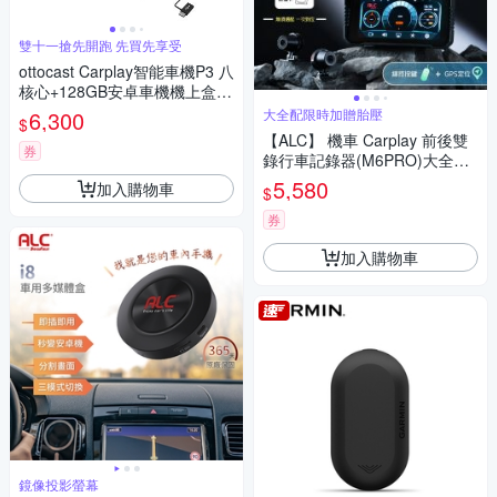
雙十一搶先開跑 先買先享受
ottocast Carplay智能車機P3 八
核心+128GB安卓車機機上盒-
車用多媒體影音 即插即用 秒變
6,300
大全配限時加贈胎壓
$
安卓機
【ALC】 機車 Carplay 前後雙
券
錄行車記錄器(M6PRO)大全配
再加贈胎壓-加贈32G
5,580
加入購物車
$
券
加入購物車
鏡像投影螢幕