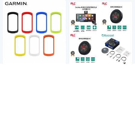
聯名卡最高回饋7%
GARMIN Edge 1040 矽膠保護
商品折價券
套
150元
630
$
加入購物車