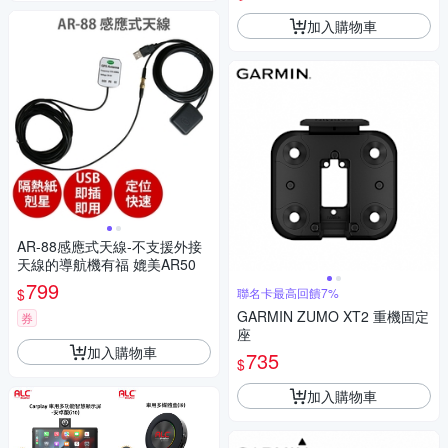
加入購物車
AR-88感應式天線-不支援外接
天線的導航機有福 媲美AR50
799
$
聯名卡最高回饋7%
GARMIN ZUMO XT2 重機固定
券
座
加入購物車
735
$
加入購物車