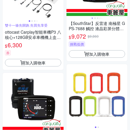
【SouthStar】反雷達 南極星 G
雙十一搶先開跑 先買先享受
PS-7688 觸控 液晶彩屏分體測
ottocast Carplay智能車機P3 八
速器 送安裝(車麗屋)
9,072
$9,860
$
核心+128GB安卓車機機上盒-
車用多媒體影音 即插即用 秒變
6,300
挑戰低價
$
安卓機
券
加入購物車
加入購物車