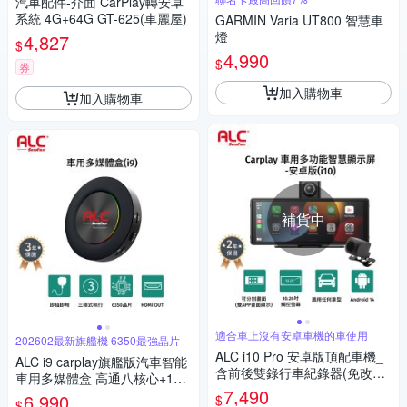
汽車配件-介面 CarPlay轉安卓
系統 4G+64G GT-625(車麗屋)
GARMIN Varia UT800 智慧車
燈
4,827
$
4,990
$
券
加入購物車
加入購物車
補貨中
適合車上沒有安卓車機的車使用
202602最新旗艦機 6350最強晶片
ALC i10 Pro 安卓版頂配車機_
ALC i9 carplay旗艦版汽車智能
含前後雙錄行車紀錄器(免改裝
車用多媒體盒 高通八核心+128
加贈32GB記憶卡)
7,490
GB 安卓車機機上盒(即插即用
6,990
$
$