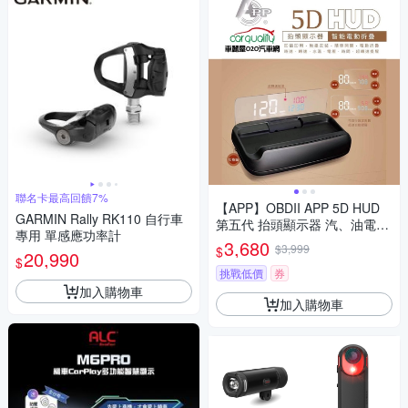
聯名卡最高回饋7%
【APP】OBDII APP 5D HUD
GARMIN Rally RK110 自行車
第五代 抬頭顯示器 汽、油電車
專用 單感應功率計
通用 送安裝(車麗屋)
3,680
$3,999
$
20,990
$
挑戰低價
券
加入購物車
加入購物車