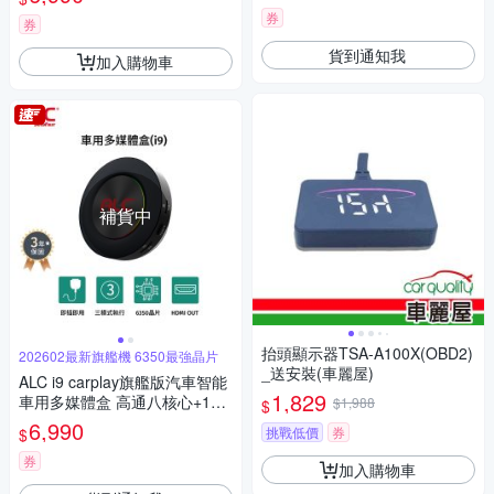
秒變安卓機)
券
券
貨到通知我
加入購物車
補貨中
抬頭顯示器TSA-A100X(OBD2)
202602最新旗艦機 6350最強晶片
_送安裝(車麗屋)
ALC i9 carplay旗艦版汽車智能
1,829
車用多媒體盒 高通八核心+128
$1,988
$
GB 安卓車機機上盒(即插即用
6,990
挑戰低價
券
$
秒變安卓機)
券
加入購物車