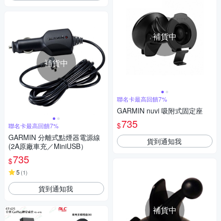
補貨中
補貨中
聯名卡最高回饋7%
GARMIN nuvi 吸附式固定座
735
$
聯名卡最高回饋7%
GARMIN 分離式點煙器電源線
貨到通知我
(2A原廠車充／MiniUSB）
735
$
5
(
1
)
貨到通知我
補貨中