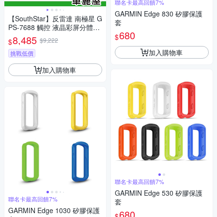
聯名卡最高回饋7%
GARMIN Edge 830 矽膠保護
【SouthStar】反雷達 南極星 G
套
PS-7688 觸控 液晶彩屏分體測
680
速器 安裝費另計(車麗屋)
$
8,485
$9,222
$
加入購物車
挑戰低價
加入購物車
聯名卡最高回饋7%
GARMIN Edge 530 矽膠保護
聯名卡最高回饋7%
套
GARMIN Edge 1030 矽膠保護
680
$