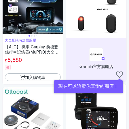
大全配限時加贈胎壓
【ALC】 機車 Carplay 前後雙
錄行車記錄器(M6PRO)大全配
再加贈胎壓-加贈32G
5,580
$
Garmin官方旗艦店
券
加入購物車
現在可以追蹤你喜愛的商店！