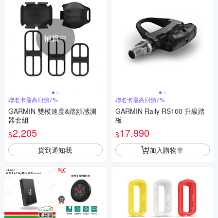
補貨中
聯名卡最高回饋7%
聯名卡最高回饋7%
GARMIN 雙模速度&踏頻感測
GARMIN Rally RS100 升級踏
器套組
板
2,205
17,990
$
$
貨到通知我
加入購物車