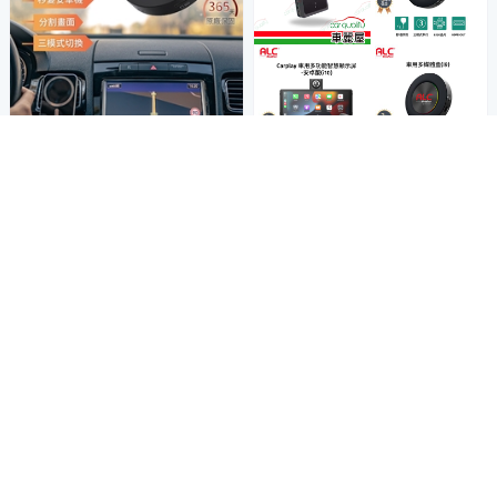
鏡像投影螢幕
ALC 智能車機i8 八核心+128G
B安卓車機機上盒 即插即用 秒
變安卓機
5,110
商品折價券
$
150元
券
加入購物車