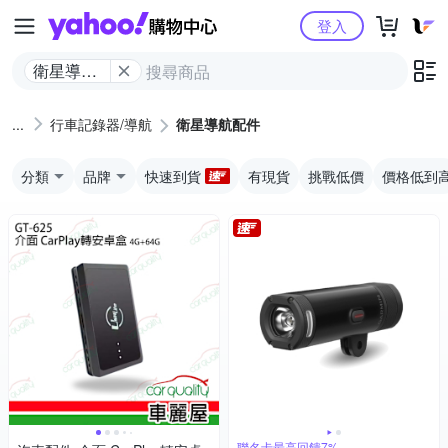
Yahoo購物中心
登入
衛星導航
配件
行車記錄器/導航
衛星導航配件
分類
品牌
快速到貨
有現貨
挑戰低價
價格低到
聯名卡最高回饋7%