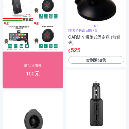
聯名卡最高回饋7%
GARMIN 吸附式固定座 (無背
夾)
525
$
貨到通知我
商品折價券
100元