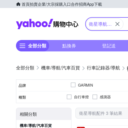
首頁
拍賣
企業/大宗採購入口
合作招商
App下載
Yahoo購物中心
衛星導航配
件
全部分類
點換券
登記送
機車/導航/汽車百貨
行車記錄器/導航
GARMIN
品牌
自行車燈
感測器
種類
品牌名稱
衛星導航配件 3 筆結果
相關分類
機車/導航/汽車百貨