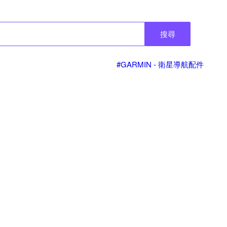
搜尋
#GARMIN - 衛星導航配件