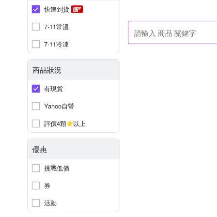
快速到貨
7-11常溫
7-11冷凍
商品狀況
有現貨
Yahoo自營
評價4顆
以上
優惠
挑戰低價
券
活動