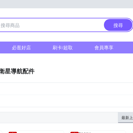
搜尋
必逛好店
刷卡/超取
會員專享
衛星導航配件
最新上