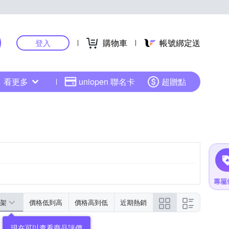
購物車
帳號綁定送
登入
看更多
uniopen 聯名卡
超贈點
架
價格低到高
價格高到低
近期熱銷
現在可以查看商品評價