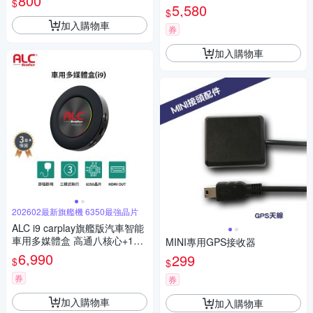
800
$
再加贈胎壓-加贈32G
5,580
$
加入購物車
券
加入購物車
202602最新旗艦機 6350最強晶片
ALC i9 carplay旗艦版汽車智能
車用多媒體盒 高通八核心+128
MINI專用GPS接收器
GB 安卓車機機上盒(即插即用
6,990
299
$
$
秒變安卓機)
券
券
加入購物車
加入購物車