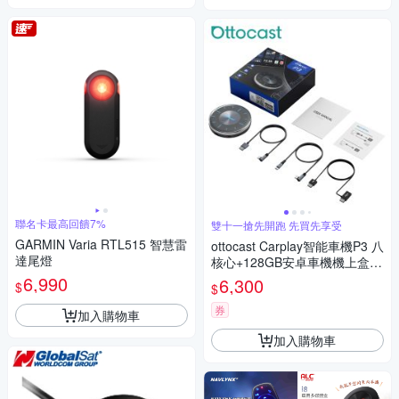
聯名卡最高回饋7%
雙十一搶先開跑 先買先享受
GARMIN Varia RTL515 智慧雷
ottocast Carplay智能車機P3 八
達尾燈
核心+128GB安卓車機機上盒-
車用多媒體影音 即插即用 秒變
6,990
6,300
$
$
安卓機
券
加入購物車
加入購物車