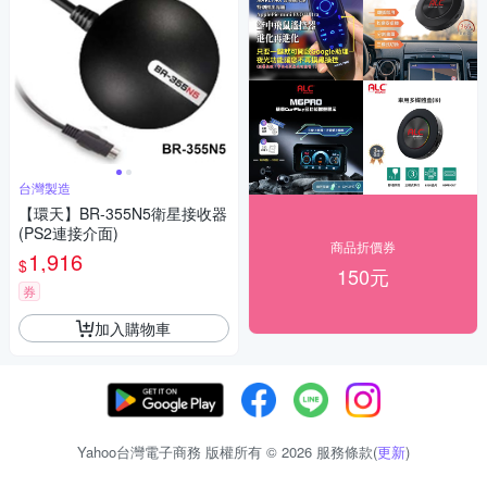
台灣製造
【環天】BR-355N5衛星接收器
(PS2連接介面)
商品折價券
1,916
$
150元
券
加入購物車
Yahoo台灣電子商務 版權所有 © 2026 服務條款(
更新
)