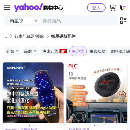
Yahoo購物中心
登入
衛星導航
配件
行車記錄器/導航
衛星導航配件
分類
品牌
快速到貨
有現貨
挑戰低價
價格低到
ApplePie 專屬遙控器
鏡像投影螢幕