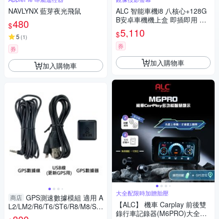
NAVLYNX 藍芽夜光飛鼠
ALC 智能車機i8 八核心+128G
B安卓車機機上盒 即插即用 秒
480
$
變安卓機
5,110
$
5
(
1
)
券
券
加入購物車
加入購物車
大全配限時加贈胎壓
GPS測速數據模組 適用 A
商店
【ALC】 機車 Carplay 前後雙
L2/LM2/R6/T6/ST6/R8/M8/S8/
錄行車記錄器(M6PRO)大全配
X2/M2/S2/AL5/LM5