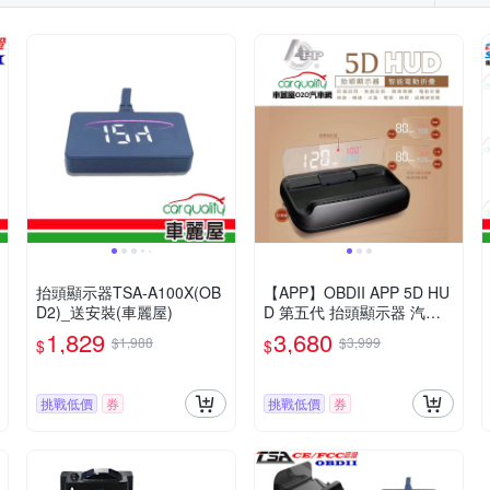
抬頭顯示器TSA-A100X(OB
【APP】OBDII APP 5D HU
D2)_送安裝(車麗屋)
D 第五代 抬頭顯示器 汽、
油電車通用 送安裝(車麗屋)
1,829
3,680
$1,988
$3,999
$
$
挑戰低價
券
挑戰低價
券