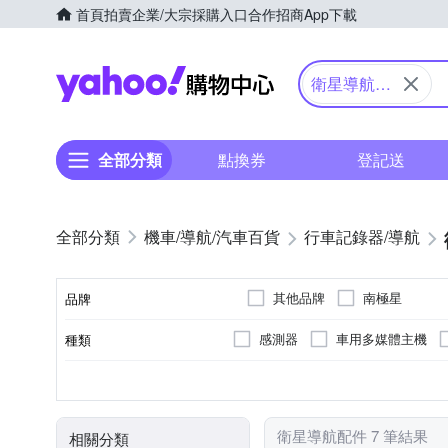
首頁
拍賣
企業/大宗採購入口
合作招商
App下載
Yahoo購物中心
衛星導航配
件
全部分類
點換券
登記送
機車/導航/汽車百貨
行車記錄器/導航
其他品牌
南極星
品牌
感測器
車用多媒體主機
種類
品牌名稱
12V
額定電壓
衛星導航配件 7 筆結果
相關分類