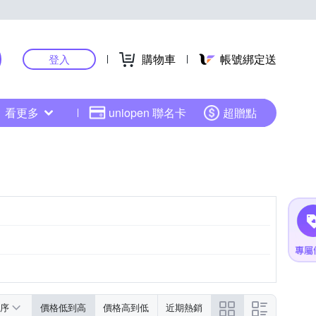
購物車
帳號綁定送
登入
看更多
uniopen 聯名卡
超贈點
序
價格低到高
價格高到低
近期熱銷