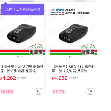
現在可以查看商品評價
【南極星】GPS-790 高亮彩
【南極星】GPS-790 高亮彩
屏一體式測速器 反雷達 安
屏一體式測速器 反雷達 送
裝費另計(車麗屋)
安裝(車麗屋)
4,282
4,282
$4,654
$4,654
$
$
限時下殺
限時下殺