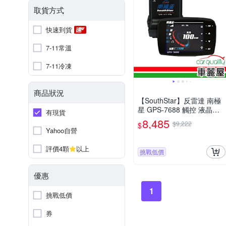
取貨方式
快速到貨
7-11常溫
7-11冷凍
商品狀況
【SouthStar】反雷達 南極
星 GPS-7688 觸控 液晶彩
有現貨
屏分體測速器 安裝費另計
8,485
$9,222
$
(車麗屋)
Yahoo自營
評價4顆
以上
挑戰低價
優惠
1
挑戰低價
券