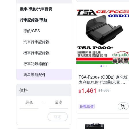
機車/導航/汽車百貨
行車記錄器/導航
導航/GPS
汽車行車記錄器
機車行車記錄器
行車記錄器配件
衛星導航配件
TSA-P200+ (OBD2) 進化版
專利氣氛燈 抬頭顯示器 最
高支援到時速300(車麗屋)
1,461
價格
$1,588
$
-
挑戰低價
確定