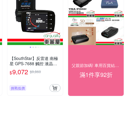
【SouthStar】反雷達 南極
星 GPS-7688 觸控 液晶彩
父親節加碼! 車用百貨結帳92折
屏分體測速器 送安裝(車麗
9,072
$9,860
$
滿1件享92折
屋)
挑戰低價