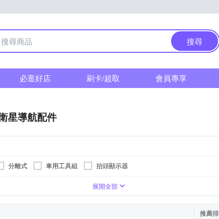
搜尋
必逛好店
刷卡/超取
會員專享
衛星導航配件
分離式
車用工具組
抬頭顯示器
展開全部
推薦排