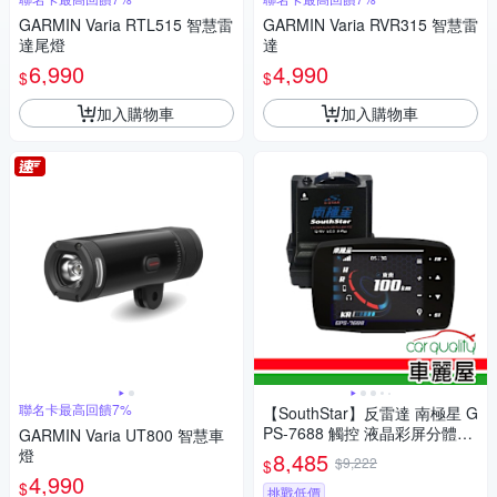
GARMIN Varia RTL515 智慧雷
GARMIN Varia RVR315 智慧雷
達尾燈
達
6,990
4,990
$
$
加入購物車
加入購物車
聯名卡最高回饋7%
【SouthStar】反雷達 南極星 G
PS-7688 觸控 液晶彩屏分體測
GARMIN Varia UT800 智慧車
速器 安裝費另計(車麗屋)
燈
8,485
$9,222
$
4,990
$
挑戰低價