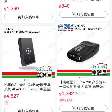
座
840
$
1,260
$
加入購物車
加入購物車
【南極星】GPS-790 高亮彩屏
汽車配件-介面 CarPlay轉安卓
一體式測速器 反雷達 送安裝
系統 4G+64G GT-625(車麗屋)
(車麗屋)
4,282
$4,654
$
4,827
$
限時下殺
券
加入購物車
加入購物車