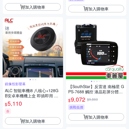
加入購物車
加入購物車
鏡像投影螢幕
【SouthStar】反雷達 南極星 G
ALC 智能車機i8 八核心+128G
PS-7688 觸控 液晶彩屏分體測
B安卓車機機上盒 即插即用 秒
速器 送安裝(車麗屋)
9,072
$9,860
$
變安卓機
5,110
$
挑戰低價
券
加入購物車
加入購物車