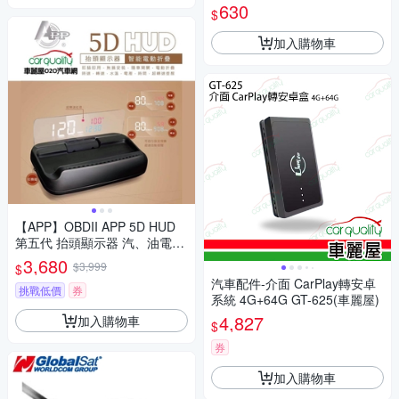
630
$
加入購物車
【APP】OBDII APP 5D HUD
第五代 抬頭顯示器 汽、油電車
通用 送安裝(車麗屋)
3,680
$3,999
$
汽車配件-介面 CarPlay轉安卓
挑戰低價
券
系統 4G+64G GT-625(車麗屋)
4,827
加入購物車
$
券
加入購物車