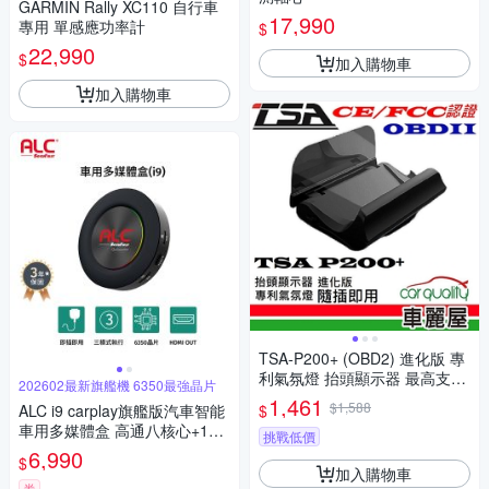
GARMIN Rally XC110 自行車
17,990
專用 單感應功率計
$
22,990
$
加入購物車
加入購物車
TSA-P200+ (OBD2) 進化版 專
利氣氛燈 抬頭顯示器 最高支援
202602最新旗艦機 6350最強晶片
到時速300(車麗屋)
1,461
$1,588
$
ALC i9 carplay旗艦版汽車智能
車用多媒體盒 高通八核心+128
挑戰低價
GB 安卓車機機上盒(即插即用
6,990
$
秒變安卓機)
加入購物車
券