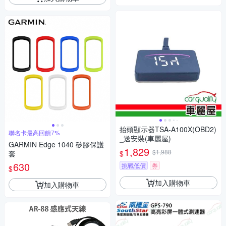
抬頭顯示器TSA-A100X(OBD2)
聯名卡最高回饋7%
_送安裝(車麗屋)
GARMIN Edge 1040 矽膠保護
1,829
$1,988
$
套
630
挑戰低價
券
$
加入購物車
加入購物車