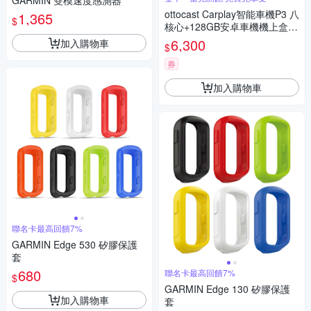
GARMIN 雙模速度感測器
ottocast Carplay智能車機P3 八
1,365
$
核心+128GB安卓車機機上盒-
車用多媒體影音 即插即用 秒變
6,300
加入購物車
$
安卓機
券
加入購物車
聯名卡最高回饋7%
GARMIN Edge 530 矽膠保護
套
680
聯名卡最高回饋7%
$
GARMIN Edge 130 矽膠保護
加入購物車
套