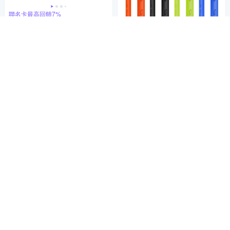
聯名卡最高回饋7%
GARMIN Rally RK110 自行車
專用 單感應功率計
20,990
聯名卡最高回饋7%
$
GARMIN Edge 530 矽膠保護
加入購物車
套
630
$
加入購物車
聯名卡最高回饋7%
GARMIN Mini USB 轉 USB-C
轉接線