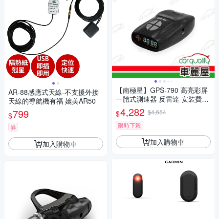
【南極星】GPS-790 高亮彩屏
AR-88感應式天線-不支援外接
一體式測速器 反雷達 安裝費另
天線的導航機有福 媲美AR50
計(車麗屋)
4,282
799
$4,654
$
$
限時下殺
券
加入購物車
加入購物車