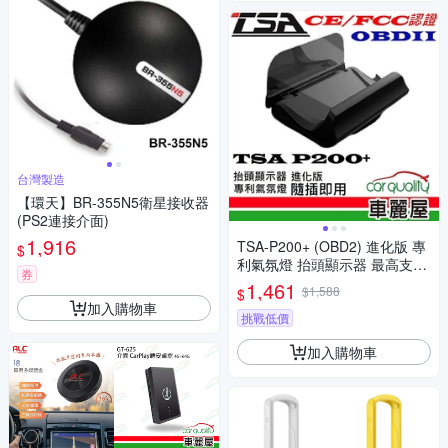
台灣製造
【環天】BR-355N5衛星接收器
(PS2連接介面)
1,916
TSA-P200+ (OBD2) 進化版 專
$
利氣氛燈 抬頭顯示器 最高支援
券
到時速300(車麗屋)
1,461
$1,588
$
加入購物車
挑戰低價
加入購物車