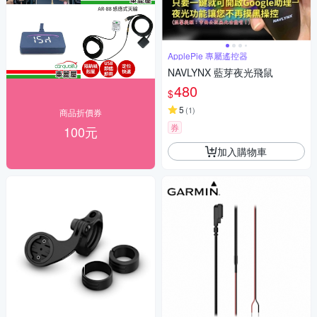
ApplePie 專屬遙控器
NAVLYNX 藍芽夜光飛鼠
480
$
5
(
1
)
商品折價券
券
100元
加入購物車