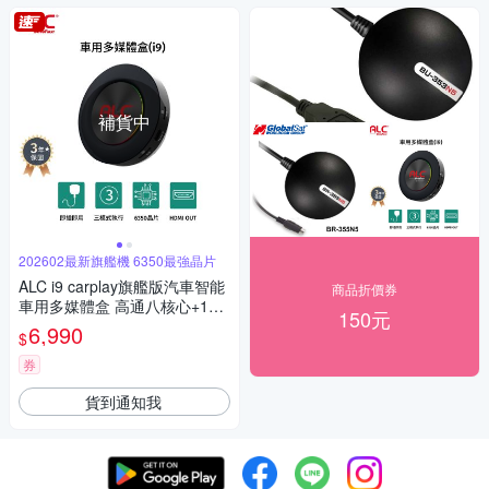
補貨中
202602最新旗艦機 6350最強晶片
ALC i9 carplay旗艦版汽車智能
商品折價券
車用多媒體盒 高通八核心+128
150元
GB 安卓車機機上盒(即插即用
6,990
$
秒變安卓機)
券
貨到通知我