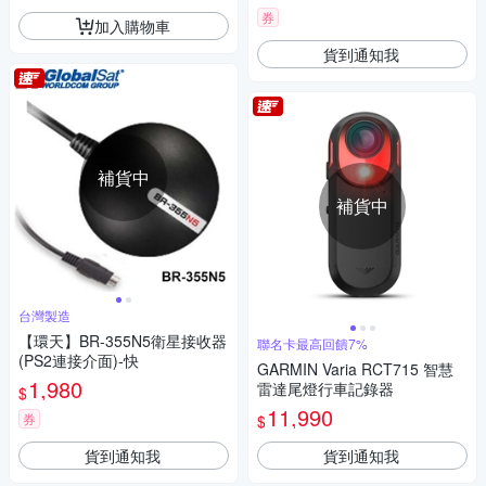
券
加入購物車
貨到通知我
補貨中
補貨中
台灣製造
【環天】BR-355N5衛星接收器
聯名卡最高回饋7%
(PS2連接介面)-快
GARMIN Varia RCT715 智慧
1,980
雷達尾燈行車記錄器
$
11,990
券
$
貨到通知我
貨到通知我