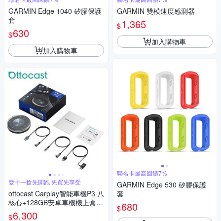
GARMIN Edge 1040 矽膠保護
GARMIN 雙模速度感測器
套
1,365
$
630
$
加入購物車
加入購物車
聯名卡最高回饋7%
雙十一搶先開跑 先買先享受
GARMIN Edge 530 矽膠保護
ottocast Carplay智能車機P3 八
套
核心+128GB安卓車機機上盒-
680
$
車用多媒體影音 即插即用 秒變
6,300
$
安卓機