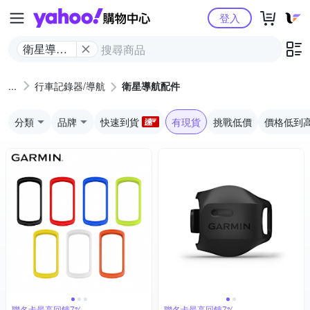
Yahoo購物中心
登入
衛星導航
配件
行車記錄器/導航
衛星導航配件
分類
品牌
快速到貨
有現貨
挑戰低價
價格低到
聯名卡最高回饋7%
聯名卡最高回饋7%