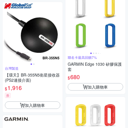
聯名卡最高回饋7%
GARMIN Edge 1030 矽膠保護
台灣製造
套
【環天】BR-355N5衛星接收器
680
$
(PS2連接介面)
1,916
加入購物車
$
券
加入購物車