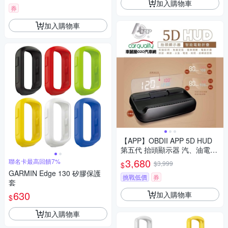
加入購物車
券
加入購物車
【APP】OBDII APP 5D HUD
第五代 抬頭顯示器 汽、油電車
通用 送安裝(車麗屋)
3,680
聯名卡最高回饋7%
$3,999
$
GARMIN Edge 130 矽膠保護
挑戰低價
券
套
630
加入購物車
$
加入購物車