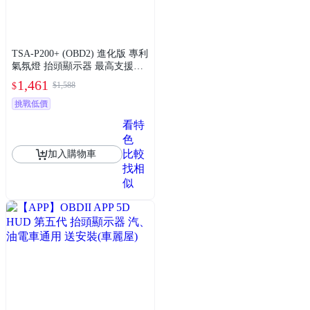
TSA-P200+ (OBD2) 進化版 專利
氣氛燈 抬頭顯示器 最高支援到
時速300(車麗屋)
1,461
$1,588
$
挑戰低價
看特
色
比較
加入購物車
找相
似