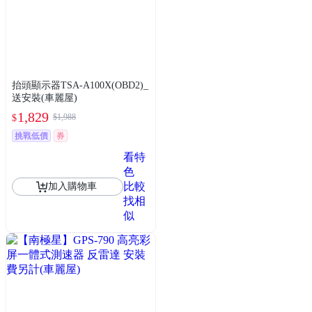
抬頭顯示器TSA-A100X(OBD2)_
送安裝(車麗屋)
1,829
$1,988
$
挑戰低價
券
看特
色
比較
加入購物車
找相
似