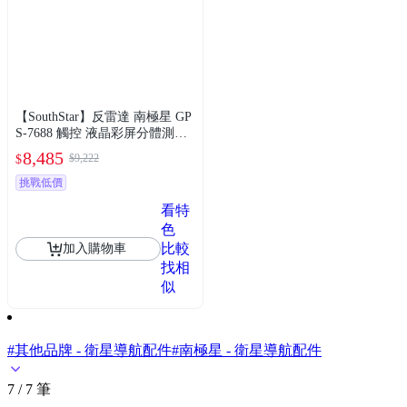
【SouthStar】反雷達 南極星 GP
S-7688 觸控 液晶彩屏分體測速
器 安裝費另計(車麗屋)
8,485
$9,222
$
挑戰低價
看特
色
比較
加入購物車
找相
似
#其他品牌 - 衛星導航配件
#南極星 - 衛星導航配件
7 / 7 筆