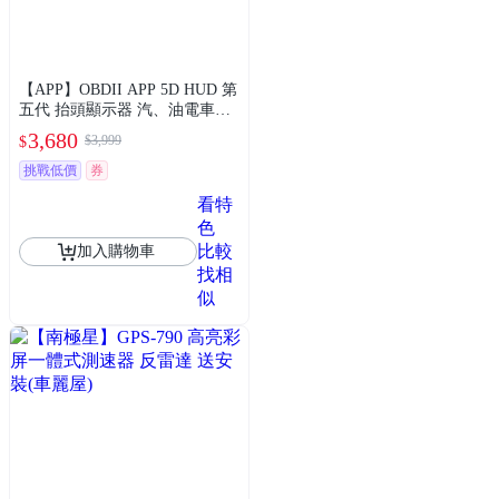
【APP】OBDII APP 5D HUD 第
五代 抬頭顯示器 汽、油電車通
用 送安裝(車麗屋)
3,680
$3,999
$
挑戰低價
券
看特
色
比較
加入購物車
找相
似