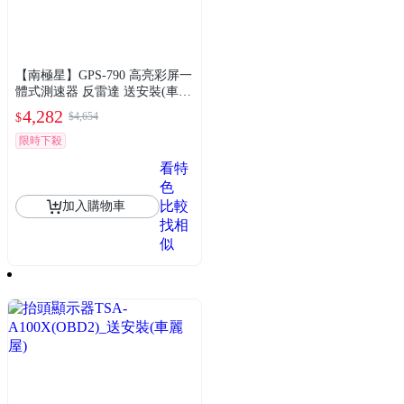
【南極星】GPS-790 高亮彩屏一
體式測速器 反雷達 送安裝(車麗
屋)
4,282
$4,654
$
限時下殺
看特
色
比較
加入購物車
找相
似