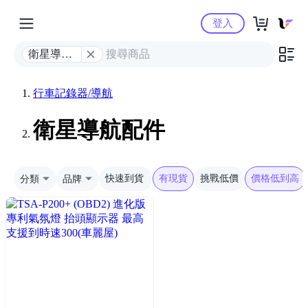
Yahoo購物中心
登入
衛星導航
配件
行車記錄器/導航
衛星導航配件
分類
品牌
快速到貨
有現貨
挑戰低價
價格低到高