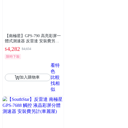
【南極星】GPS-790 高亮彩屏一
體式測速器 反雷達 安裝費另計
(車麗屋)
4,282
$4,654
$
限時下殺
看特
色
比較
加入購物車
找相
似