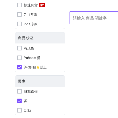
快速到貨
7-11常溫
7-11冷凍
商品狀況
有現貨
Yahoo自營
評價4顆
以上
優惠
挑戰低價
券
活動