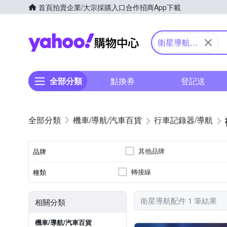
首頁
拍賣
企業/大宗採購入口
合作招商
App下載
Yahoo購物中心
衛星導航配
件
全部分類
點換券
登記送
機車/導航/汽車百貨
行車記錄器/導航
其他品牌
品牌
轉接線
種類
品牌名稱
衛星導航配件 1 筆結果
相關分類
機車/導航/汽車百貨