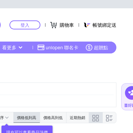
購物車
帳號綁定送
登入
看更多
uniopen 聯名卡
超贈點
序
價格低到高
價格高到低
近期熱銷
現在可以查看商品評價