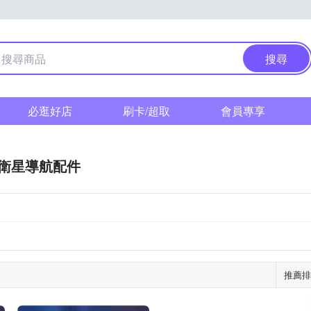
搜尋
必逛好店
刷卡/超取
會員專享
衛星導航配件
推薦排