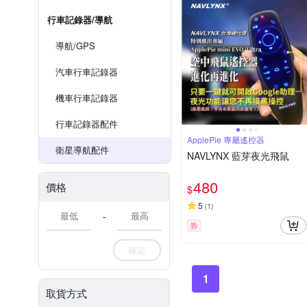
行車記錄器/導航
導航/GPS
汽車行車記錄器
機車行車記錄器
行車記錄器配件
ApplePie 專屬遙控器
衛星導航配件
NAVLYNX 藍芽夜光飛鼠
480
價格
$
5
(
1
)
-
券
確定
1
取貨方式