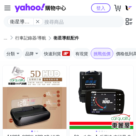
Yahoo購物中心
登入
衛星導航
配件
行車記錄器/導航
衛星導航配件
分類
品牌
快速到貨
有現貨
挑戰低價
價格低到