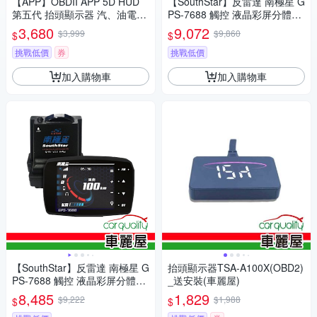
【APP】OBDII APP 5D HUD
【SouthStar】反雷達 南極星 G
第五代 抬頭顯示器 汽、油電車
PS-7688 觸控 液晶彩屏分體測
通用 送安裝(車麗屋)
速器 送安裝(車麗屋)
3,680
9,072
$3,999
$9,860
$
$
挑戰低價
券
挑戰低價
加入購物車
加入購物車
【SouthStar】反雷達 南極星 G
抬頭顯示器TSA-A100X(OBD2)
PS-7688 觸控 液晶彩屏分體測
_送安裝(車麗屋)
速器 安裝費另計(車麗屋)
8,485
1,829
$9,222
$1,988
$
$