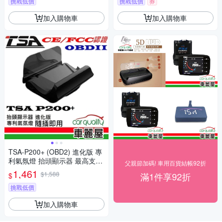
挑戰低價
挑戰低價
券
加入購物車
加入購物車
TSA-P200+ (OBD2) 進化版 專
利氣氛燈 抬頭顯示器 最高支援
父親節加碼! 車用百貨結帳92折
到時速300(車麗屋)
1,461
$1,588
滿1件享92折
$
挑戰低價
加入購物車