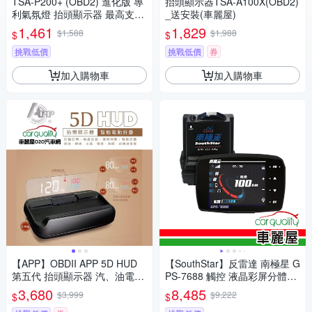
TSA-P200+ (OBD2) 進化版 專
抬頭顯示器TSA-A100X(OBD2)
利氣氛燈 抬頭顯示器 最高支援
_送安裝(車麗屋)
到時速300(車麗屋)
1,461
1,829
$1,588
$1,988
$
$
挑戰低價
挑戰低價
券
加入購物車
加入購物車
【APP】OBDII APP 5D HUD
【SouthStar】反雷達 南極星 G
第五代 抬頭顯示器 汽、油電車
PS-7688 觸控 液晶彩屏分體測
通用 送安裝(車麗屋)
速器 安裝費另計(車麗屋)
3,680
8,485
$3,999
$9,222
$
$