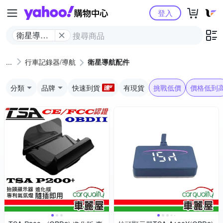
Yahoo購物中心
登入
衛星導航
配件
行車記錄器/導航
衛星導航配件
分類
品牌
快速到貨
有現貨
挑戰低價
價格低到