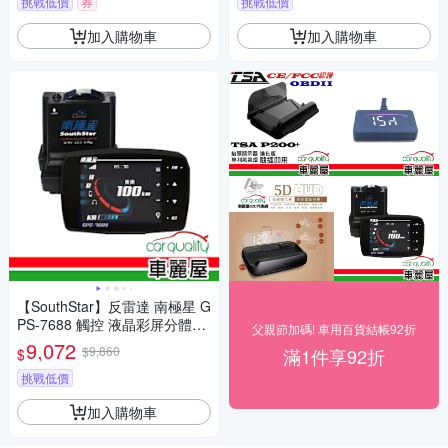
挑戰低價
券
挑戰低價
加入購物車
加入購物車
【SouthStar】反雷達 南極星 G
PS-7688 觸控 液晶彩屏分體測
父親節加碼! 車用百貨結帳92折
速器 送安裝(車麗屋)
9,072
$9,860
滿1件享92折
$
挑戰低價
加入購物車