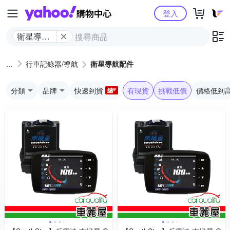
Yahoo購物中心
登入
衛星導航
配件
行車記錄器/導航
衛星導航配件
分類
品牌
快速到貨
有現貨
挑戰低價
價格低到