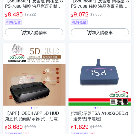
【SouthStar】反雷達 南極星 G
【SouthStar】反雷達 南極星 G
PS-7688 觸控 液晶彩屏分體測
PS-7688 觸控 液晶彩屏分體測
速器 安裝費另計(車麗屋)
速器 送安裝(車麗屋)
8,485
9,072
$9,222
$9,860
$
$
挑戰低價
挑戰低價
加入購物車
加入購物車
【APP】OBDII APP 5D HUD
抬頭顯示器TSA-A100X(OBD2)
第五代 抬頭顯示器 汽、油電車
_送安裝(車麗屋)
通用 送安裝(車麗屋)
3,680
1,829
$3,999
$1,988
$
$