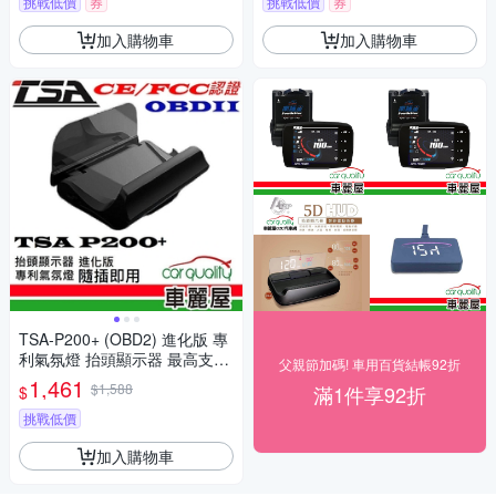
挑戰低價
券
挑戰低價
券
加入購物車
加入購物車
TSA-P200+ (OBD2) 進化版 專
利氣氛燈 抬頭顯示器 最高支援
父親節加碼! 車用百貨結帳92折
到時速300(車麗屋)
1,461
$1,588
滿1件享92折
$
挑戰低價
加入購物車