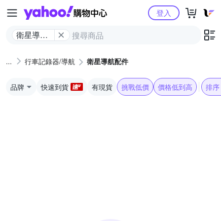
Yahoo購物中心
登入
衛星導航
配件
行車記錄器/導航
衛星導航配件
品牌
快速到貨
有現貨
挑戰低價
價格低到高
排序