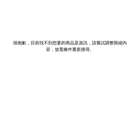
很抱歉，目前找不到您要的商品及資訊，請嘗試調整限縮內
容，放寬條件重新搜尋。