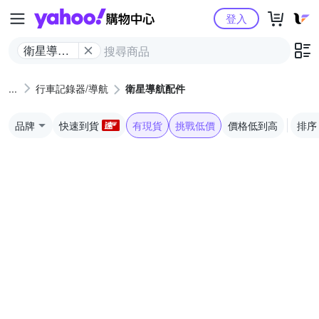
Yahoo購物中心
登入
衛星導航
配件
行車記錄器/導航
衛星導航配件
品牌
快速到貨
有現貨
挑戰低價
價格低到高
排序