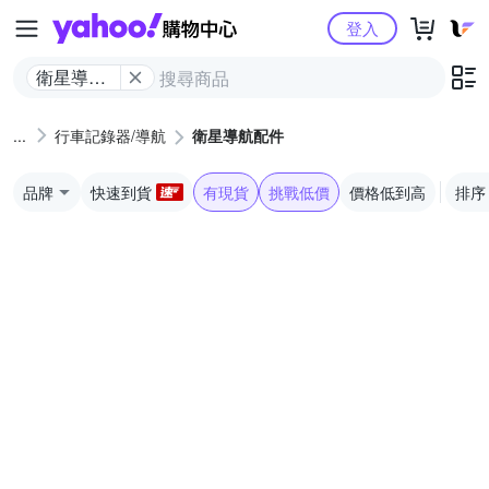
Yahoo購物中心
登入
衛星導航
配件
行車記錄器/導航
衛星導航配件
品牌
快速到貨
有現貨
挑戰低價
價格低到高
排序