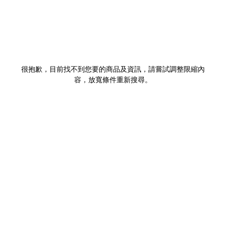
很抱歉，目前找不到您要的商品及資訊，請嘗試調整限縮內
容，放寬條件重新搜尋。