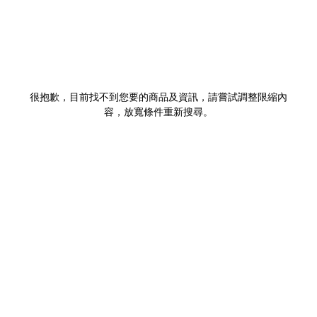
很抱歉，目前找不到您要的商品及資訊，請嘗試調整限縮內
容，放寬條件重新搜尋。